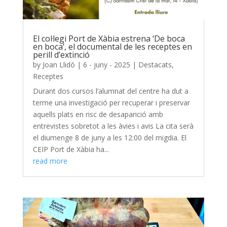
El col·legi Port de Xàbia estrena ‘De boca
en boca’, el documental de les receptes en
perill d’extinció
by
Joan Llidó
|
6 - juny - 2025
|
Destacats
,
Receptes
Durant dos cursos l’alumnat del centre ha dut a
terme una investigació per recuperar i preservar
aquells plats en risc de desaparició amb
entrevistes sobretot a les àvies i avis La cita serà
el diumenge 8 de juny a les 12:00 del migdia. El
CEIP Port de Xàbia ha...
read more