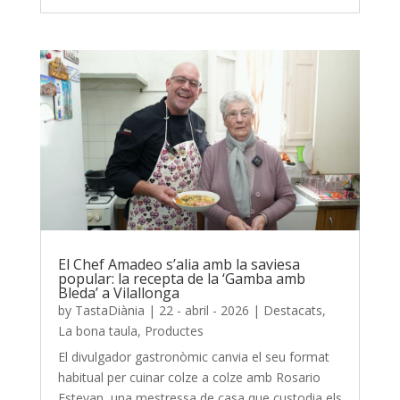
El Chef Amadeo s’alia amb la saviesa
popular: la recepta de la ‘Gamba amb
Bleda’ a Vilallonga
by
TastaDiània
|
22 - abril - 2026
|
Destacats
,
La bona taula
,
Productes
El divulgador gastronòmic canvia el seu format
habitual per cuinar colze a colze amb Rosario
Estevan, una mestressa de casa que custodia els