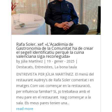
Rafa Soler, xef: «L’Acadèmia de
Gastronomia de la Comunitat ha de crear
el segell identificatiu perquè la cuina
valenciana siga reconeguda»
by
Júlia Martínez
|
19 - gener - 2025
|
Destacats
,
Entrevistes
,
La bona taula
ENTREVISTA PER JÚLIA MARTÍNEZ. El menú del
restaurant Audrey’s de Rafa Soler comentat i en
imatges Com vas començar en la restauració,
per influència familiar? Sí, jo treballava amb el
meu pare en el restaurant. Vaig començar a la
sala. Els meus pares tenien una...
read more