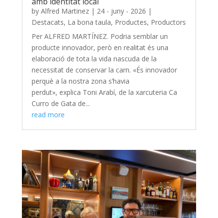
amb identitat local
by
Alfred Martinez
|
24 - juny - 2026
|
Destacats
,
La bona taula
,
Productes
,
Productors
Per ALFRED MARTÍNEZ. Podria semblar un
producte innovador, però en realitat és una
elaboració de tota la vida nascuda de la
necessitat de conservar la carn. «És innovador
perquè a la nostra zona s’havia
perdut», explica Toni Arabí, de la xarcuteria Ca
Curro de Gata de...
read more