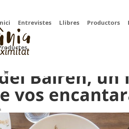
Inici
Entrevistes
Llibres
Productors
Productes
 del Bairén, un
e vos encantar
a