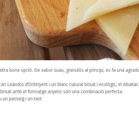
ltra bona opció. De sabor suau, granulós al principi, es fa una agra
 Can
Leandro
d’Ontinyent i un blanc natural brisat i ecològic, el Alba
el brisat amb el formatge anyenc són una combinació perfecta.
eu un passeig i un tast.