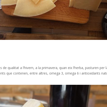
e qualitat a l’hivern, a la primavera, quan eix l’herba, pasturen per la m
trients que contenen, entre altres, omega 3, omega 6 i antioxidants nat