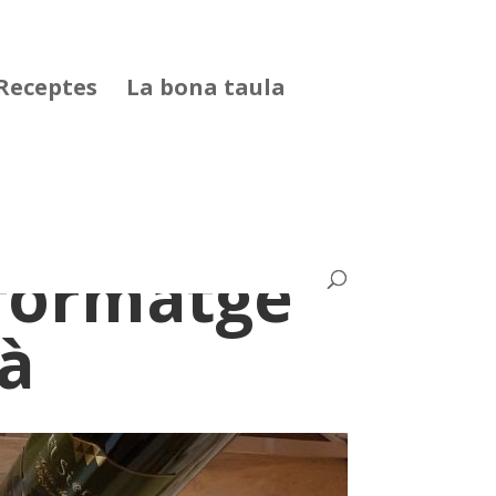
Receptes
La bona taula
 formatge
à