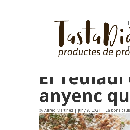
El Teuladí
anyenc qu
by
Alfred Martinez
|
juny 9, 2021
|
La bona taul