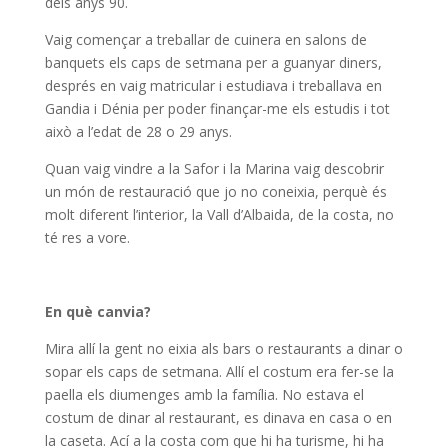
dels anys 90.
Vaig començar a treballar de cuinera en salons de
banquets els caps de setmana per a guanyar diners,
després en vaig matricular i estudiava i treballava en
Gandia i Dénia per poder finançar-me els estudis i tot
això a l’edat de 28 o 29 anys.
Quan vaig vindre a la Safor i la Marina vaig descobrir
un món de restauració que jo no coneixia, perquè és
molt diferent l’interior, la Vall d’Albaida, de la costa, no
té res a vore.
En què canvia?
Mira allí la gent no eixia als bars o restaurants a dinar o
sopar els caps de setmana. Allí el costum era fer-se la
paella els diumenges amb la família. No estava el
costum de dinar al restaurant, es dinava en casa o en
la caseta. Ací a la costa com que hi ha turisme, hi ha