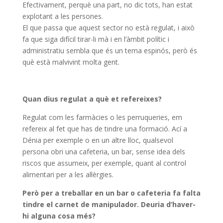
Efectivament, perquè una part, no dic tots, han estat
explotant a les persones.
El que passa que aquest sector no està regulat, i això
fa que siga difícil tirar-li mà i en l’àmbit polític i
administratiu sembla que és un tema espinós, però és
què està malvivint molta gent.
Quan dius regulat a què et refereixes?
Regulat com les farmàcies o les perruqueries, em
refereix al fet que has de tindre una formació. Ací a
Dénia per exemple o en un altre lloc, qualsevol
persona obri una cafeteria, un bar, sense idea dels
riscos que assumeix, per exemple, quant al control
alimentari per a les al·lèrgies.
Però per a treballar en un bar o cafeteria fa falta
tindre el carnet de manipulador. Deuria d’haver-
hi alguna cosa més?