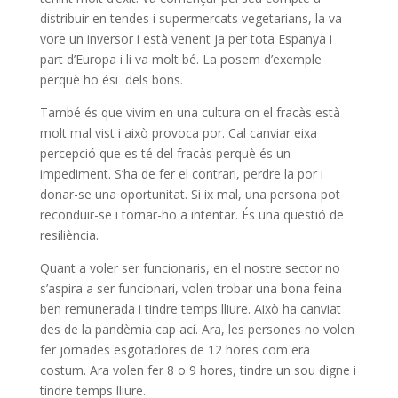
distribuir en tendes i supermercats vegetarians, la va
vore un inversor i està venent ja per tota Espanya i
part d’Europa i li va molt bé. La posem d’exemple
perquè ho ési dels bons.
També és que vivim en una cultura on el fracàs està
molt mal vist i això provoca por. Cal canviar eixa
percepció que es té del fracàs perquè és un
impediment. S’ha de fer el contrari, perdre la por i
donar-se una oportunitat. Si ix mal, una persona pot
reconduir-se i tornar-ho a intentar. És una qüestió de
resiliència.
Quant a voler ser funcionaris, en el nostre sector no
s’aspira a ser funcionari, volen trobar una bona feina
ben remunerada i tindre temps lliure. Això ha canviat
des de la pandèmia cap ací. Ara, les persones no volen
fer jornades esgotadores de 12 hores com era
costum. Ara volen fer 8 o 9 hores, tindre un sou digne i
tindre temps lliure.