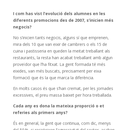
I com has vist l’evolució dels alumnes en les
diferents promocions des de 2007, s’inicien més
negocis?
No s’inicien tants negocis, alguns sí que emprenen,
mira dels 10 que van eixir de cambrers o els 15 de
cuina i pastisseria en queden la meitat treballant als
restaurants, la resta han acabat treballant amb algun
proveïdor que l’ha fitxat. La gent formada té més
eixides, van més buscats, precisament per eixa
formació que és la que marca la diferència.
En molts casos és que s’han cremat, per les jornades
excessives, el preu massa baixet per hora treballada.
Cada any es dona la mateixa proporció o et
referies als primers anys?
És en general, la gent que continua, com dic, menys
del 50 %, si resisteixen l’agressivitat del sector, acaben