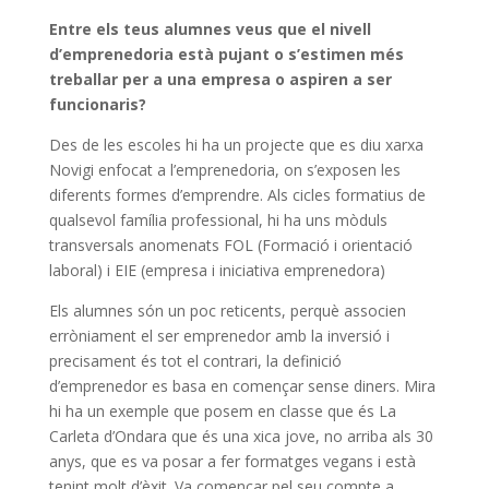
Entre els teus alumnes veus que el nivell
d’emprenedoria està pujant o s’estimen més
treballar per a una empresa o aspiren a ser
funcionaris?
Des de les escoles hi ha un projecte que es diu xarxa
Novigi enfocat a l’emprenedoria, on s’exposen les
diferents formes d’emprendre. Als cicles formatius de
qualsevol família professional, hi ha uns mòduls
transversals anomenats FOL (Formació i orientació
laboral) i EIE (empresa i iniciativa emprenedora)
Els alumnes són un poc reticents, perquè associen
erròniament el ser emprenedor amb la inversió i
precisament és tot el contrari, la definició
d’emprenedor es basa en començar sense diners. Mira
hi ha un exemple que posem en classe que és La
Carleta d’Ondara que és una xica jove, no arriba als 30
anys, que es va posar a fer formatges vegans i està
tenint molt d’èxit. Va començar pel seu compte a