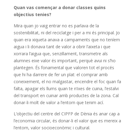
Quan vas començar a donar classes quins
objectius tenies?
Mira quan jo vaig entrar no es parlava de la
sostenibilitat, ni del reciclatge i per a mi és principal. Jo
quan era xiqueta anava a campaments que no teníem
aigua i li donava tant de valor a obrir l’aixeta i que
xorrara l’aigua que, senzillament, transmetre als
alumnes eixe valor és important, perquè avui ni s’ho
plantegen. És fonamental que valoren tot el procés
que hi ha darrere de fer un plat: el comprar amb
coneixement, el no malgastar, encendre el foc quan fa
falta, apagar els llums quan te n’ixes de cuina, l’estalvi
del transport en cuinar amb productes de la zona. Cal
donar-li molt de valor a l’entorn que tenim ací.
L’objectiu del centre del CIPFP de Dènia és anar cap a
l’economia circular, és donar-li el valor que es mereix a
l’entorn, valor socioeconòmic i cultural.