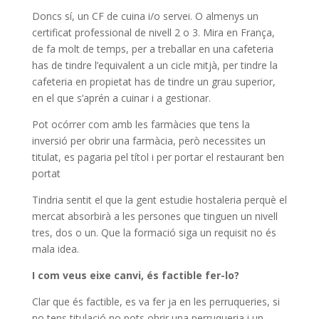
Doncs sí, un CF de cuina i/o servei. O almenys un
certificat professional de nivell 2 o 3. Mira en França,
de fa molt de temps, per a treballar en una cafeteria
has de tindre l’equivalent a un cicle mitjà, per tindre la
cafeteria en propietat has de tindre un grau superior,
en el que s’aprén a cuinar i a gestionar.
Pot ocórrer com amb les farmàcies que tens la
inversió per obrir una farmàcia, però necessites un
titulat, es pagaria pel títol i per portar el restaurant ben
portat
Tindria sentit el que la gent estudie hostaleria perquè el
mercat absorbirà a les persones que tinguen un nivell
tres, dos o un. Que la formació siga un requisit no és
mala idea.
I com veus eixe canvi, és factible fer-lo?
Clar que és factible, es va fer ja en les perruqueries, si
no tens titulació no pots obrir una perruqueria i un