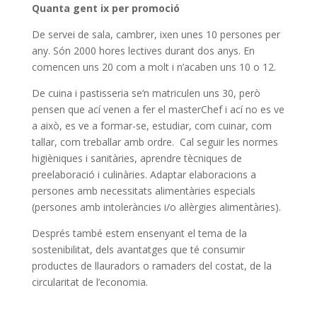
Quanta gent ix per promoció
De servei de sala, cambrer, ixen unes 10 persones per
any. Són 2000 hores lectives durant dos anys. En
comencen uns 20 com a molt i n’acaben uns 10 o 12.
De cuina i pastisseria se’n matriculen uns 30, però
pensen que ací venen a fer el masterChef i ací no es ve
a això, es ve a formar-se, estudiar, com cuinar, com
tallar, com treballar amb ordre. Cal seguir les normes
higièniques i sanitàries, aprendre tècniques de
preelaboració i culinàries. Adaptar elaboracions a
persones amb necessitats alimentàries especials
(persones amb intoleràncies i/o al·lèrgies alimentàries).
Després també estem ensenyant el tema de la
sostenibilitat, dels avantatges que té consumir
productes de llauradors o ramaders del costat, de la
circularitat de l’economia.