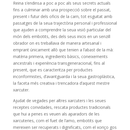
Reina s’endinsa a poc a poc als seus secrets actuals
fins a culminar amb una prospecció sobre el passat,
present i futur dels oficis de la carn, tot esguitat amb
passatges de la seua trajectòria personal i professional
que ajuden a comprendre la seua visió particular del
món dels embotits, des dels seus inicis en un senzill
obrador on es treballava de manera artesanal i
emprant únicament allò que tenien a l’abast de la mà:
matèria primera, ingredients bàsics, coneixements
ancestrals i experiència transgeneracional, fins al
present, que es caracteritza per productes
inconformistes, d’avantguarda i la seua gastroplàstica,
la faceta més creativa i trencadora d’aquest mestre
xarcuter.
Ajudat de vegades per altres xarcuters i les seues
receptes convidades, rescata productes tradicionals
que hui a penes es veuen als aparadors de les
xarcuteries, com el fuet de l’amo, embotits que
mereixen ser recuperats i dignificats, com el xoriço gos