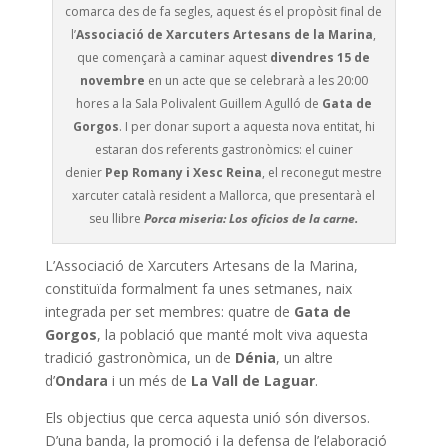
comarca des de fa segles, aquest és el propòsit final de
l’
Associació de Xarcuters Artesans de la Marina
,
que començarà a caminar aquest
divendres 15 de
novembre
en un acte que se celebrarà a les 20:00
hores a la Sala Polivalent Guillem Agulló de
Gata de
Gorgos
. I per donar suport a aquesta nova entitat, hi
estaran dos referents gastronòmics: el cuiner
denier
Pep Romany i Xesc Reina
, el reconegut mestre
xarcuter català resident a Mallorca, que presentarà el
seu llibre
Porca miseria: Los oficios de la carne.
L’Associació de Xarcuters Artesans de la Marina,
constituïda formalment fa unes setmanes, naix
integrada per set membres: quatre de
Gata de
Gorgos
, la població que manté molt viva aquesta
tradició gastronòmica, un de
Dénia
, un altre
d’
Ondara
i un més de
La Vall de Laguar
.
Els objectius que cerca aquesta unió són diversos.
D’una banda, la promoció i la defensa de l’elaboració