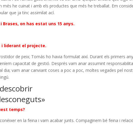
on més he cuinat i amb els productes que més he treballat. Em consid
ular que ja tinc assimilat ací.
 i Brases, on has estat uns 15 anys.
i liderant el projecte.
 rostidor de peix; Tomás ho havia formulat així. Durant els primers an
eníem capacitat de gestió. Després vam anar assumint responsabilitat
t al dia; vam anar canviant coses a poc a poc, moltes vegades pel nostr
ingú.
descobrir
 desconeguts»
quest temps?
onéixer en la feina i vam acabar junts. Compaginem bé feina i relació