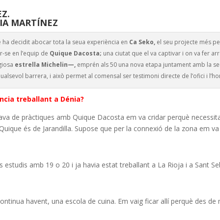
Z.
IA MARTÍNEZ
e ha decidit abocar tota la seua experiència en
Ca Seko,
el seu projecte més pe
-se en l’equip de
Quique Dacosta;
una ciutat que el va captivar i on va fer 
igiosa
estrella Michelin—,
emprén als 50 una nova etapa juntament amb la s
ualsevol barrera, i això permet al comensal ser testimoni directe de l’ofici i l’
cia treballant a Dénia?
tava de pràctiques amb Quique Dacosta em va cridar perquè necessita
uique és de Jarandilla. Supose que per la connexió de la zona em va cr
estudis amb 19 o 20 i ja havia estat treballant a La Rioja i a Sant Se
 continua havent, una escola de cuina. Em vaig ficar allí perquè des d