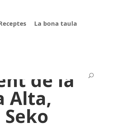
Receptes
La bona taula
ent de la
 Alta,
 Seko