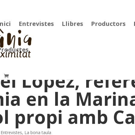
Inici
Entrevistes
Llibres
Productors
Productes
l López, refer
a en la Marina
l propi amb Ca
,
Entrevistes
,
La bona taula