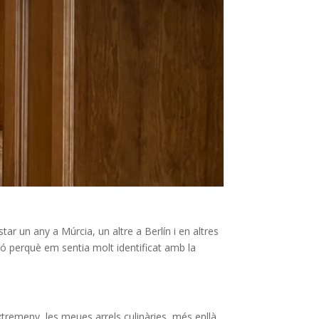
ar un any a Múrcia, un altre a Berlín i en altres
ó perquè em sentia molt identificat amb la
xtremeny, les meues arrels culinàries, més enllà