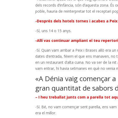
dels records d’infància, són d’aquesta zona. És 
poble, hauria de reinterpretar tot el receptari pop
-Després dels hotels tornes i acabes a Peix
-Sí, uns 14 o 15 anys.
-Allí vas continuar ampliant el teu repertori 
-Sí. Quan vam arribar a Peix i Brases allò era un
dates d’entrada, féiem el que ens manaven, no t
en un restaurant d’alta cuina. No va ser de la ni
vam entrar, hi havia setmanes en què no venia n
«A Dénia vaig començar a 
gran quantitat de sabors
– I heu treballat junts com a parella tot a
-Sí. Bé, no vam començar sent parella, ens vam c
era el millor.