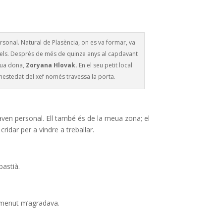
rsonal. Natural de Plasència, on es va formar, va
arrels. Després de més de quinze anys al capdavant
eua dona,
Zoryana Hlovak.
En el seu petit local
honestedat del xef només travessa la porta.
ven personal. Ell també és de la meua zona; el
idar per a vindre a treballar.
bastià.
e menut m’agradava.