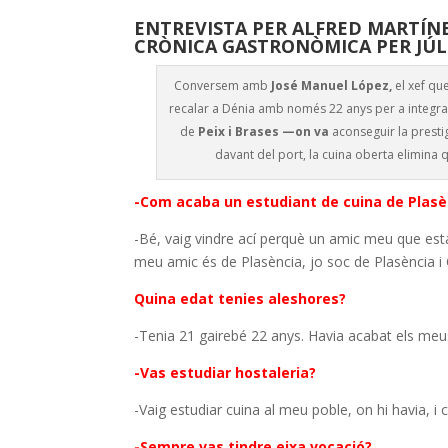
ENTREVISTA PER ALFRED MARTÍNE
CRÒNICA GASTRONÒMICA PER JÚL
Conversem amb
José Manuel López,
el xef qu
recalar a Dénia amb només 22 anys per a integrar
de
Peix i Brases —on va
aconseguir la prest
davant del port, la cuina oberta elimina q
-Com acaba un estudiant de cuina de Plasèn
-Bé, vaig vindre ací perquè un amic meu que es
meu amic és de Plasència, jo soc de Plasència i Q
Quina edat tenies aleshores?
-Tenia 21 gairebé 22 anys. Havia acabat els meus 
-Vas estudiar hostaleria?
-Vaig estudiar cuina al meu poble, on hi havia, i
-Sempre vas tindre eixa vocació?