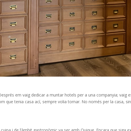
 Després em vaig dedicar a muntar hotels per a una companyia; vaig est
om que tenia casa ací, sempre volia tornar. No només per la casa, sin
a cuina i de l’àmbit gastronòmic va ser amb Quique. Encara que siga e