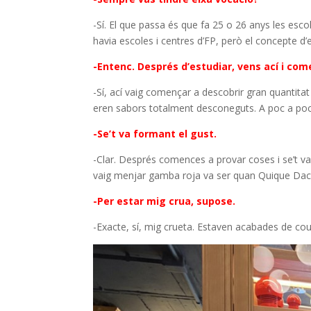
-Sí. El que passa és que fa 25 o 26 anys les esco
havia escoles i centres d’FP, però el concepte 
-Entenc. Després d’estudiar, vens ací i com
-Sí, ací vaig començar a descobrir gran quantita
eren sabors totalment desconeguts. A poc a poc
-Se’t va formant el gust.
-Clar. Després comences a provar coses i se’t va
vaig menjar gamba roja va ser quan Quique Daco
-Per estar mig crua, supose.
-Exacte, sí, mig crueta. Estaven acabades de cou