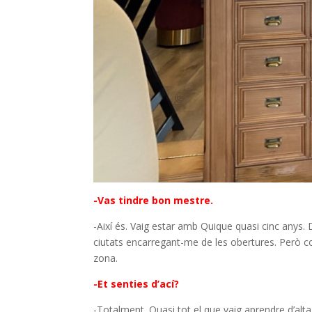
-Vas tindre bon mestre.
-Així és. Vaig estar amb Quique quasi cinc anys.
ciutats encarregant-me de les obertures. Però c
zona.
-Et senties d’ací?
-Totalment. Quasi tot el que vaig aprendre d’alt