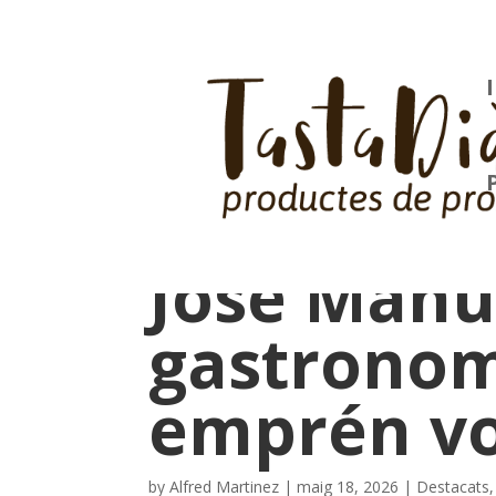
José Manue
gastronomi
emprén vo
by
Alfred Martinez
|
maig 18, 2026
|
Destacats