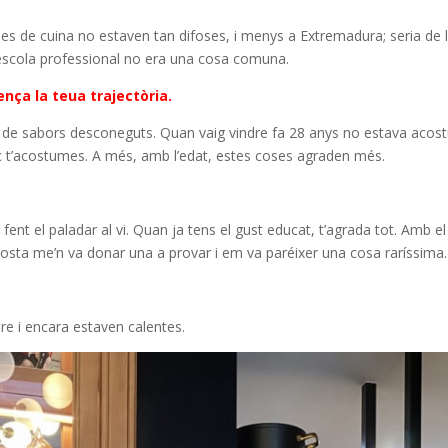
les de cuina no estaven tan difoses, i menys a Extremadura; seria de l
d’escola professional no era una cosa comuna.
ença la teua trajectòria.
t de sabors desconeguts. Quan vaig vindre fa 28 anys no estava acostu
 t’acostumes. A més, amb l’edat, estes coses agraden més.
 fent el paladar al vi. Quan ja tens el gust educat, t’agrada tot. Amb
sta me’n va donar una a provar i em va paréixer una cosa raríssima.
re i encara estaven calentes.